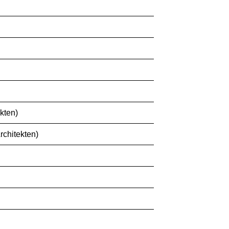
kten)
chitekten)